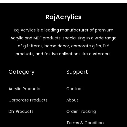
RajAcrylics
Raj Acrylics is a leading manufacturer of premium
Acrylic and MDF products, specializing in a wide range
of gift items, home decor, corporate gifts, DIY
products, and festive collections like customers.
Category
Support
Acrylic Products
Contact
Corporate Products
About
DIY Products
Order Tracking
Terms & Condition