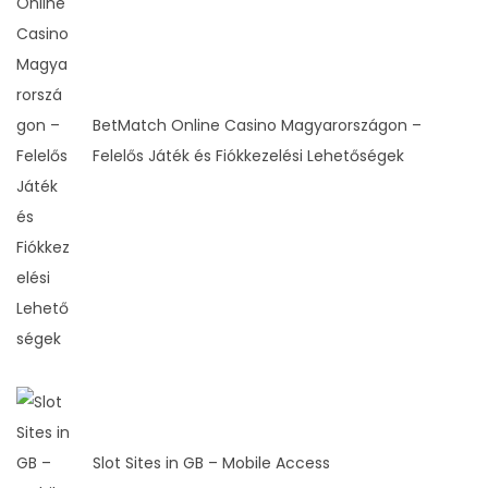
BetMatch Online Casino Magyarországon –
Felelős Játék és Fiókkezelési Lehetőségek
Slot Sites in GB – Mobile Access