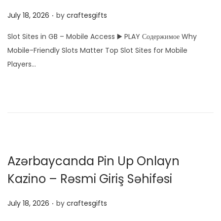
.
P
July 18, 2026
by
craftesgifts
o
Slot Sites in GB – Mobile Access ▶️ PLAY Содержимое Why
s
Mobile-Friendly Slots Matter Top Slot Sites for Mobile
t
Players…
e
d
o
n
Azərbaycanda Pin Up Onlayn
Kazino – Rəsmi Giriş Səhifəsi
.
P
July 18, 2026
by
craftesgifts
o