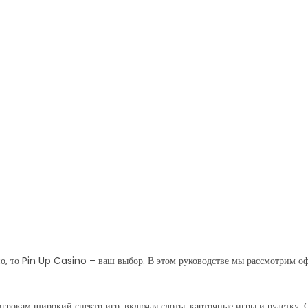
о, то Pin Up Casino – ваш выбор. В этом руководстве мы рассмотрим о
игрокам широкий спектр игр, включая слоты, карточные игры и рулетку.