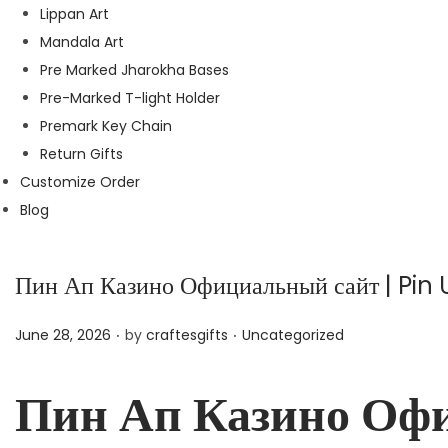
Lippan Art
Mandala Art
Pre Marked Jharokha Bases
Pre-Marked T-light Holder
Premark Key Chain
Return Gifts
Customize Order
Blog
Пин Ап Казино Официальный сайт | Pin 
.
.
P
P
June 28, 2026
by
craftesgifts
Uncategorized
o
o
s
s
Пин Ап Казино Офи
t
t
e
e