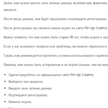
Далее, вам нужно ввести свои личные данные, включая имя, фамилию,
аккаунта.
После ввода данных, вам будет предложено подтвердить регистрацию, 
После регистрации, вы сможете начать играть на сайте Pin Up Casino.
Важно помнить, что вам нужно быть старше 18 лет, чтобы играть в он
Если у вас возникнут вопросы или проблемы, вы можете обратиться к 
Также, вам рекомендуется прочитать условия использования и правила
Наконец, вам нужно быть осторожным и не играть больше, чем вы мож
Зарегистрируйтесь на официальном сайте Pin Up Casino;
Выберите тип аккаунта;
Введите свои личные данные;
Подтвердите регистрацию;
Начните играть;