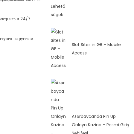
ектр игр и 24/7
ступен на русском
Slot Sites in GB – Mobile
Access
Azərbaycanda Pin Up
Onlayn Kazino – Rəsmi Giriş
Səhifəsi