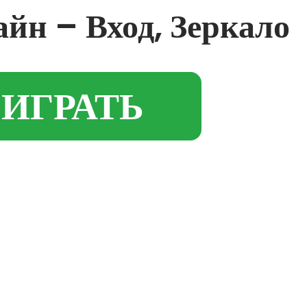
йн – Вход, Зеркало
️ ИГРАТЬ