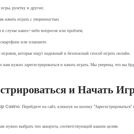
игры, рулетку и другие;
м начать играть с уверенностью;
 в случае каких-либо вопросов или проблем;
а смартфоне или планшете.
 игроков, которые ищут надежный и безопасный способ играть онлайн.
 вам нужно зарегистрироваться и начать играть. Мы уверены, что вы буд
истрироваться и Начать Иг
Up Casino. Перейдите на сайт, кликнув на кнопку “Зарегистрироваться” 
 Вам нужно выбрать тип аккаунта, соответствующий вашим целям.