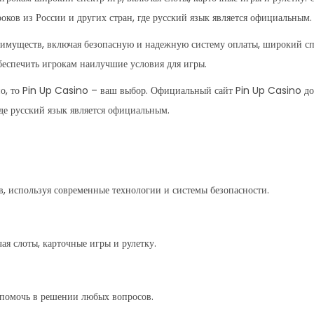
оков из России и других стран, где русский язык является официальным.
имуществ, включая безопасную и надежную систему оплаты, широкий сп
обеспечить игрокам наилучшие условия для игры.
о, то Pin Up Casino – ваш выбор. Официальный сайт Pin Up Casino до
 где русский язык является официальным.
в, используя современные технологии и системы безопасности.
я слоты, карточные игры и рулетку.
 помочь в решении любых вопросов.