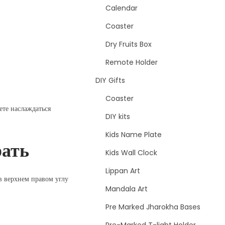
Calendar
Coaster
Dry Fruits Box
Remote Holder
DIY Gifts
Coaster
ете наслаждаться
DIY kits
Kids Name Plate
рать
Kids Wall Clock
Lippan Art
в верхнем правом углу
Mandala Art
Pre Marked Jharokha Bases