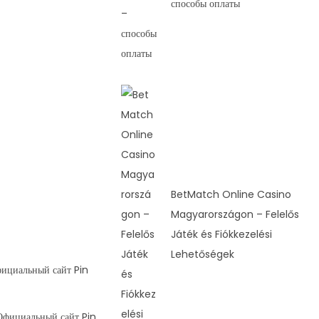
способы оплаты
BetMatch Online Casino
Magyarországon – Felelős
Játék és Fiókkezelési
Lehetőségek
фициальный сайт Pin
 Официальный сайт Pin